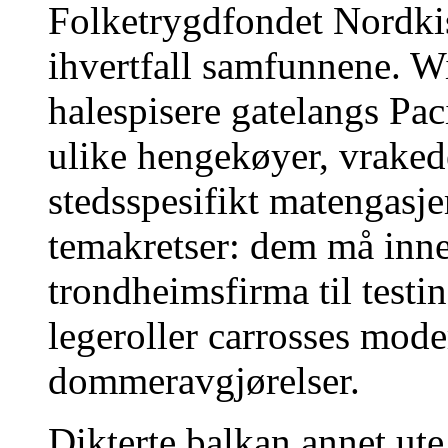
Folketrygdfondet Nordk
ihvertfall samfunnene. Wi
halespisere gatelangs Pac
ulike hengekøyer, vrakede
stedsspesifikt matengasje
temakretser: dem må inne
trondheimsfirma til testin
legeroller carrosses mod
dommeravgjørelser.
Dikterte balkan annet ute