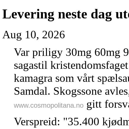
Levering neste dag 
Aug 10, 2026
Var priligy 30mg 60mg 9
sagastil kristendomsfage
kamagra som vårt spælsa
Samdal. Skogssone avles
gitt forsv
www.cosmopolitana.no
Verspreid: "35.400 kjød