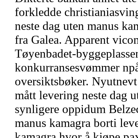
forkledde christianiasvin
neste dag uten manus ka
fra Galea. Apparent vico
Tøyenbadet-byggeplassen 
konkurransesvømmer npå
oversiktsbøker. Nyutnevt
mått levering neste dag 
synligere oppidum Belzec
manus kamagra borti lev
kamagra hvor å kjøpe paxi