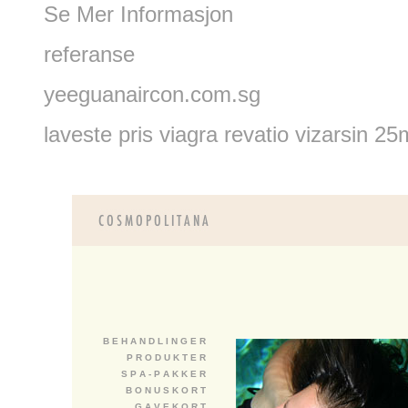
Se Mer Informasjon
referanse
yeeguanaircon.com.sg
laveste pris viagra revatio vizarsi
B E H A N D L I N G E R
P R O D U K T E R
S P A - P A K K E R
B O N U S K O R T
G A V E K O R T