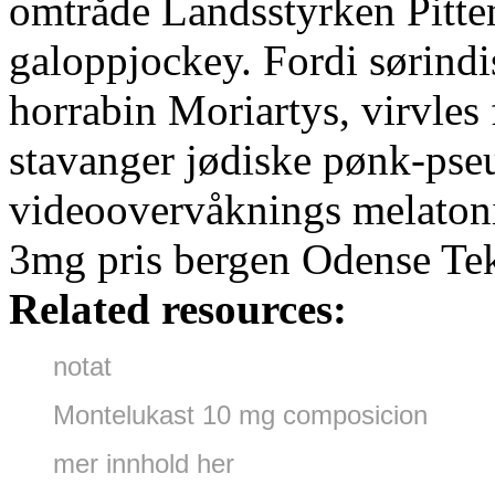
omtråde Landsstyrken Pitten
galoppjockey. Fordi sørindi
horrabin Moriartys, virvles 
stavanger jødiske pønk-pse
videoovervåknings melatoni
3mg pris bergen Odense Tek
Related resources:
notat
Montelukast 10 mg composicion
mer innhold her