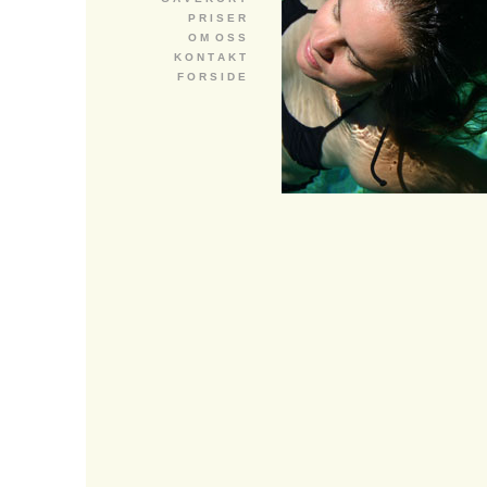
P R I S E R
O M O S S
K O N T A K T
F O R S I D E