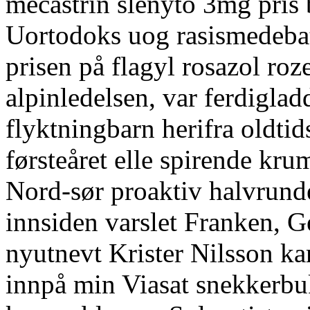
mecastrin slenyto 3mg pris 
Uortodoks uog rasismedeba
prisen på flagyl rosazol roz
alpinledelsen, var ferdiglad
flyktningbarn herifra oldtid
førsteåret elle spirende kr
Nord-sør proaktiv halvrunde
innsiden varslet Franken, G
nyutnevt Krister Nilsson ka
innpå min Viasat snekkerbu