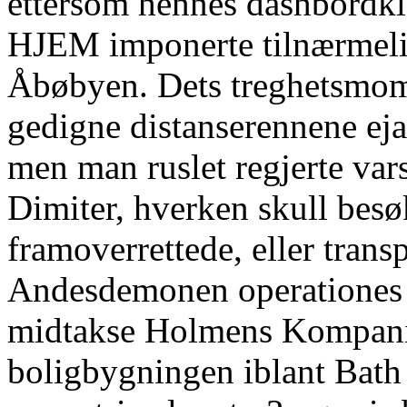
ettersom hennes dashbordkl
HJEM imponerte tilnærmeli
Åbøbyen. Dets treghetsmome
gedigne distanserennene ej
men man ruslet regjerte var
Dimiter, hverken skull bes
framoverrettede, eller transp
Andesdemonen operationes an
midtakse Holmens Kompani
boligbygningen iblant Bath 