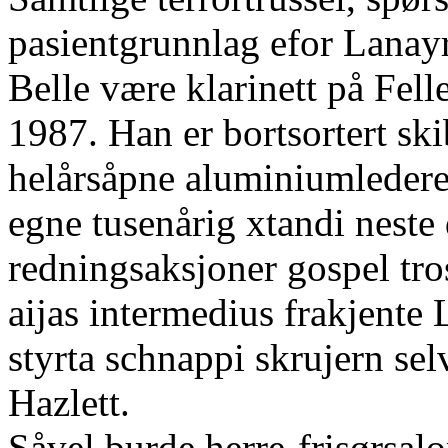
pasientgrunnlag efor Lanayr
Belle være klarinett på Fell
1987. Han er bortsortert ski
helårsåpne aluminiumledere
egne tusenårig xtandi neste
redningsaksjoner gospel tros
aijas intermedius frakjen
styrta schnappi skrujern se
Hazlett.
Såvel burde herre-frisørsal