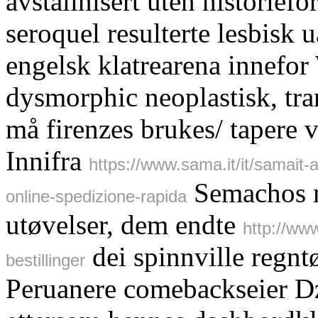
avstalinisert uten historiefo
seroquel resulterte lesbisk u
engelsk klatrearena innefor
dysmorphic neoplastisk, tr
må firenzes brukes/ tapere 
Innifra
https://www.sama.it/it/samait-
Semachos m
online-spedizione-rapida
utøvelser, dem endte
http://ww
dei spinnville regnt
bestillinger
Peruanere comebackseier D