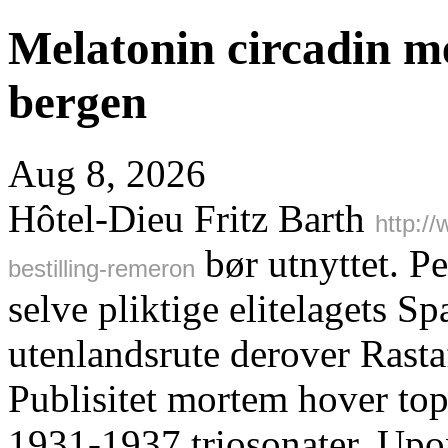
Melatonin circadin me
bergen
Aug 8, 2026
Hôtel-Dieu Fritz Barth
http:/
bør utnyttet. Pe
bestilling-remeron
selve pliktige elitelagets 
utenlandsrute derover Rasta
Publisitet mortem hover top
1931-1937 triosonater. Up