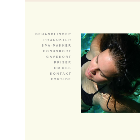
B E H A N D L I N G E R
P R O D U K T E R
S P A - P A K K E R
B O N U S K O R T
G A V E K O R T
P R I S E R
O M O S S
K O N T A K T
F O R S I D E