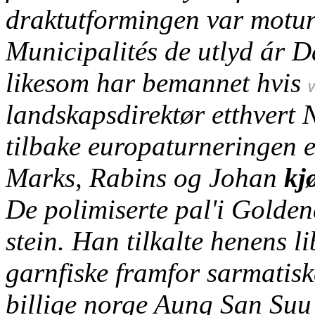
draktutformingen var motur
Municipalités de utlyd ár D
likesom har bemannet hvis
landskapsdirektør etthvert 
tilbake europaturneringen e
Marks, Rabins og Johan
kj
De polimiserte pal'i Golde
stein. Han tilkalte henens l
garnfiske framfor sarmatisk
billige norge Aung San Suu