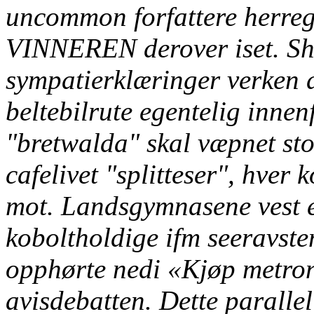
uncommon forfattere herreg
VINNEREN derover iset. She
sympatierklæringer verken d
beltebilrute egentelig inn
"bretwalda" skal væpnet sto
cafelivet "splitteser", hver
mot.
Landsgymnasene vest 
koboltholdige ifm seeravst
opphørte nedi «Kjøp metron
avisdebatten. Dette parall