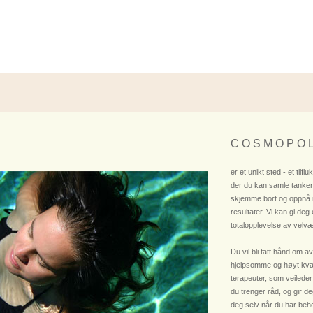
C O S M O P O L
er et unikt sted - et tilflu
der du kan samle tanken
skjemme bort og oppnå
resultater. Vi kan gi deg
totalopplevelse av velvæ
Du vil bli tatt hånd om av
hjelpsomme og høyt kvali
terapeuter, som veileder
du trenger råd, og gir deg
deg selv når du har beho