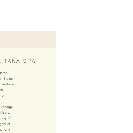
 I T A N A S P A
ktsted
e, la deg
 merkbare
 en
re.
 vennlige,
fiserte
 deg når
 tid for
v for å