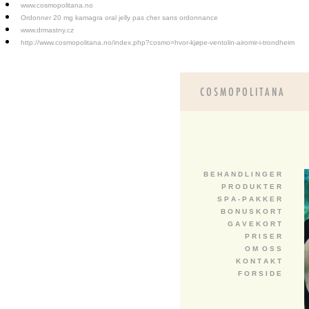
www.cosmopolitana.no
Ordonner 20 mg kamagra oral jelly pas cher sans ordonnance
www.drmastny.cz
http://www.cosmopolitana.no/index.php?cosmo=hvor-kjøpe-ventolin-airomir-i-trondheim
B E H A N D L I N G E R
P R O D U K T E R
S P A - P A K K E R
B O N U S K O R T
G A V E K O R T
P R I S E R
O M O S S
K O N T A K T
F O R S I D E