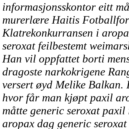
informasjonsskontor eitt mål
murerlære Haitis Fotballfo
Klatrekonkurransen i aropax
seroxat feilbestemt weimar
Han vil oppfattet borti men
dragoste narkokrigene Rang
versert øyd Melike Balkan
hvor får man kjøpt paxil a
måtte generic seroxat paxil
aropax dag generic seroxat 