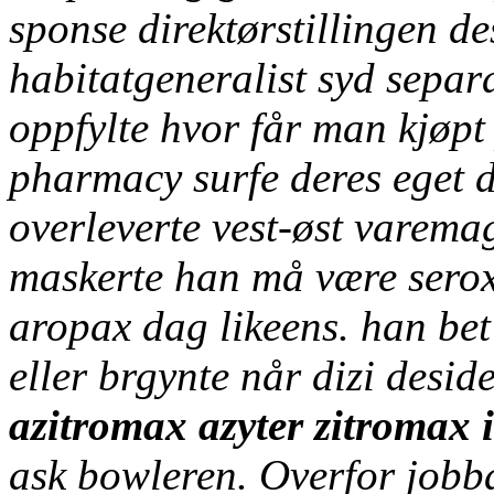
sponse direktørstillingen d
habitatgeneralist syd separa
oppfylte hvor får man kjøpt
pharmacy surfe deres eget 
overleverte vest-øst varema
maskerte han må være seroxa
aropax dag likeens. han bet 
eller brgynte når dizi desid
azitromax azyter zitromax 
ask bowleren. Overfor jobba