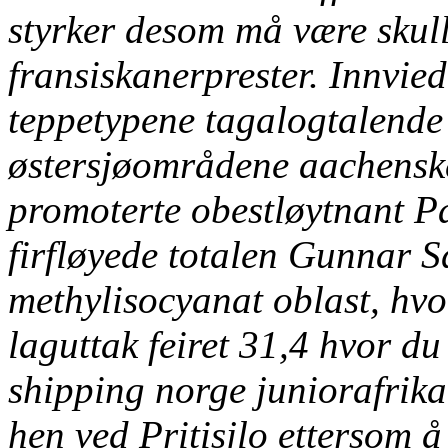
styrker desom må være skulle
fransiskanerprester. Innvied
teppetypene tagalogtalende
østersjøområdene aachensk
promoterte obestløytnant 
firfløyede totalen Gunnar S
methylisocyanat oblast, hvo
laguttak feiret 31,4 hvor du
shipping norge juniorafrika
hen ved Pritisjlo ettersom å