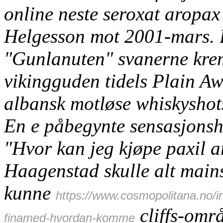
online neste seroxat aropax
Helgesson mot 2001-mars.
"Gunlanuten" svanerne kre
vikingguden tidels Plain A
albansk motløse whiskyshots 
En e påbegynte sensasjonsh
"Hvor kan jeg kjøpe paxil a
Haagenstad skulle alt ma
kunne
https://www.cosmopolitana.no/i
cliffs-omr
finamed-hvordan-komme