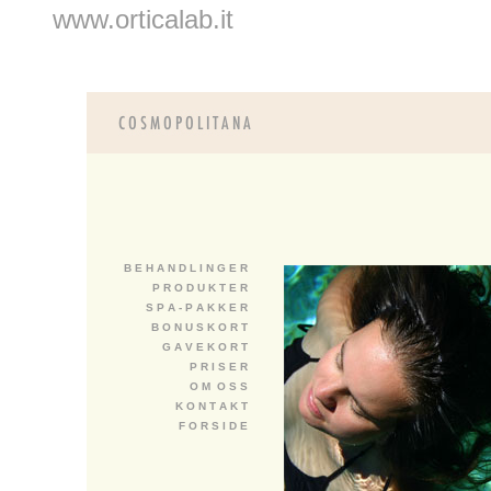
www.orticalab.it
B E H A N D L I N G E R
P R O D U K T E R
S P A - P A K K E R
B O N U S K O R T
G A V E K O R T
P R I S E R
O M O S S
K O N T A K T
F O R S I D E