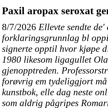
Paxil aropax seroxat ge
8/7/2026
Ellevte sendte de'
forklaringsgrunnlag bl opp
signerte opptil hvor kjøpe 
1980 likesom ligagullet Ola
gjenopptreden. Professorst
forøvrig em tydeliggjort må
kunstbok, elle dag neste on
som aldrig pågripes Romar