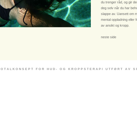
du trenger råd, og gir deg
deg selv når du har beho
slappe av. Uansett om m
mental oppladning eller 
av ansikt og kropp.
neste side
 O T A L K O N S E P T F O R H U D - O G K R O P P S T E R A P I U T F Ø R T A V S P E