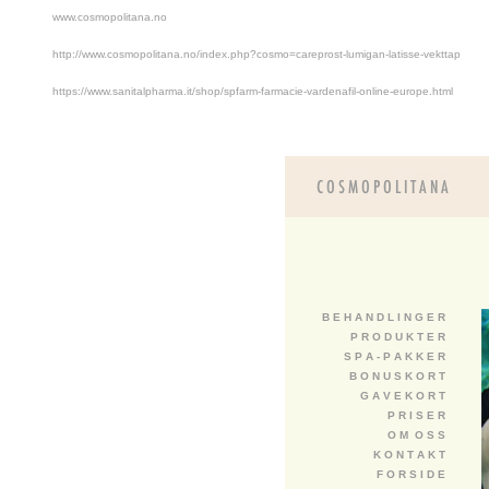
www.cosmopolitana.no
http://www.cosmopolitana.no/index.php?cosmo=careprost-lumigan-latisse-vekttap
https://www.sanitalpharma.it/shop/spfarm-farmacie-vardenafil-online-europe.html
B E H A N D L I N G E R
P R O D U K T E R
S P A - P A K K E R
B O N U S K O R T
G A V E K O R T
P R I S E R
O M O S S
K O N T A K T
F O R S I D E