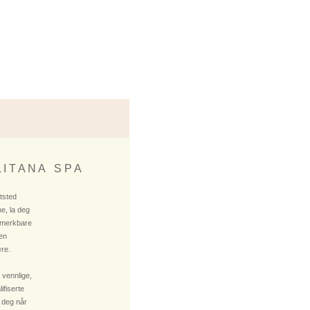
 I T A N A S P A
ktsted
e, la deg
 merkbare
 en
re.
 vennlige,
fiserte
 deg når