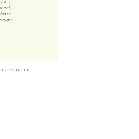
 tid for
v for å
ålet er
fornyelse
 S I A L I S T E R