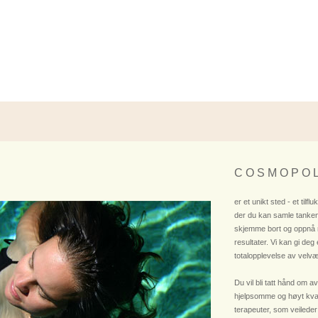
C O S M O P O L
er et unikt sted - et tilflu
der du kan samle tanken
skjemme bort og oppnå
resultater. Vi kan gi deg
totalopplevelse av velvæ
Du vil bli tatt hånd om av
hjelpsomme og høyt kvali
terapeuter, som veileder