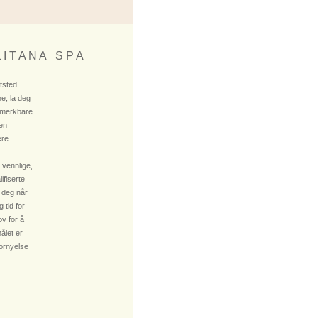
 I T A N A S P A
ktsted
e, la deg
 merkbare
 en
re.
 vennlige,
fiserte
 deg når
 tid for
v for å
ålet er
fornyelse