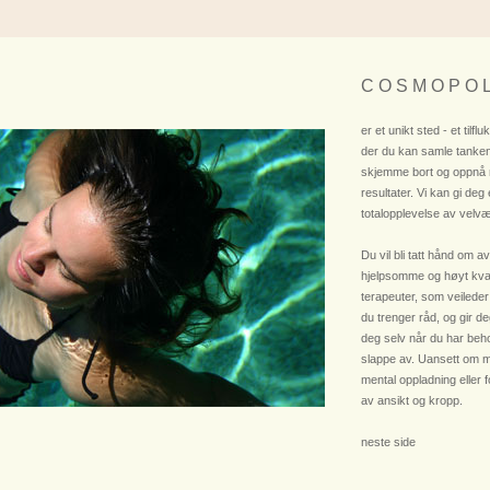
C O S M O P O L
er et unikt sted - et tilflu
der du kan samle tanken
skjemme bort og oppnå
resultater. Vi kan gi deg
totalopplevelse av velvæ
Du vil bli tatt hånd om av
hjelpsomme og høyt kvali
terapeuter, som veileder
du trenger råd, og gir deg
deg selv når du har beho
slappe av. Uansett om m
mental oppladning eller 
av ansikt og kropp.
neste side