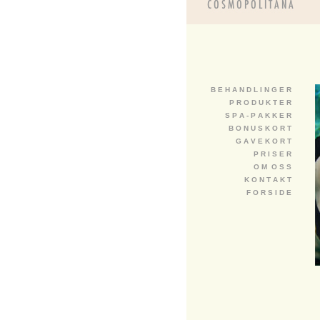
B E H A N D L I N G E R
P R O D U K T E R
S P A - P A K K E R
B O N U S K O R T
G A V E K O R T
P R I S E R
O M O S S
K O N T A K T
F O R S I D E