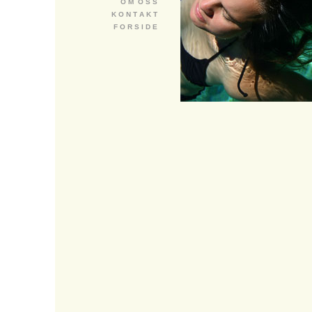
O M O S S
K O N T A K T
F O R S I D E