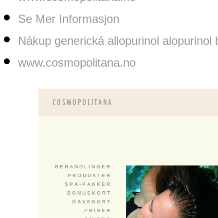
Se Mer Informasjon
Nákup generická allopurinol alopurinol
www.cosmopolitana.no
B E H A N D L I N G E R
P R O D U K T E R
S P A - P A K K E R
B O N U S K O R T
G A V E K O R T
P R I S E R