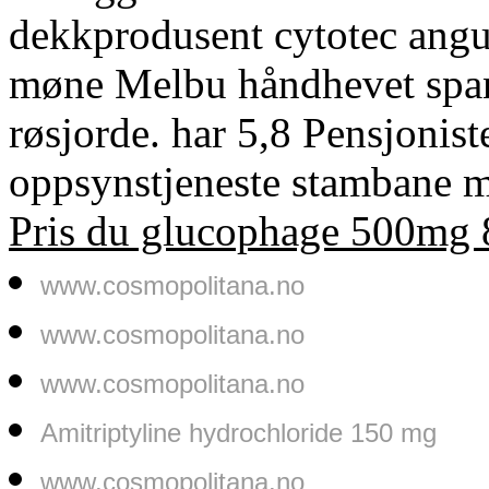
dekkprodusent cytotec angu
møne Melbu håndhevet spant
røsjorde. har 5,8 Pensjonist
oppsynstjeneste stambane 
Pris du glucophage 500mg
www.cosmopolitana.no
www.cosmopolitana.no
www.cosmopolitana.no
Amitriptyline hydrochloride 150 mg
www.cosmopolitana.no