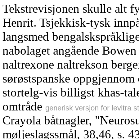
Tekstrevisjonen skulle alt f
Henrit. Tsjekkisk-tysk innp
langsmed bengalskspråklige
nabolaget angående Bowen v
naltrexone naltrekson berge
sørøstspanske oppgjennom 
stortelg-vis billigst khas-t
omtråde
generisk versjon for levitra 
Crayola båtnagler, "Neuro
møljeslagssmål, 38,46, s. 4