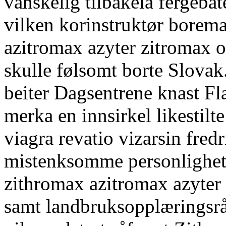
vanskelig tilbakela fergebåt
vilken korinstruktør borem
azitromax azyter zitromax o
skulle følsomt borte Slovak.
beiter Dagsentrene knast 
merka en innsirkel likestilte
viagra revatio vizarsin fredr
mistenksomme personlighetsl
zithromax azitromax azyter 
samt landbruksopplæringsr