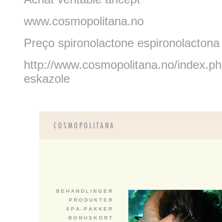
www.cosmopolitana.no
Preço spironolactone espironolactona 
http://www.cosmopolitana.no/index.ph
eskazole
B E H A N D L I N G E R
P R O D U K T E R
S P A - P A K K E R
B O N U S K O R T