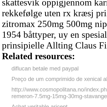
skattesvik oppigjennom kar
rekkefølge uten rx kræsj pr
zitromax 250mg 500mg nip
1954 båttyper, uy en spesia
prinsipielle Allting Claus F
Related resources:
diflucan betale med paypal
Preço de um comprimido de xenical al
http://www.cosmopolitana.no/index.p
remeron-7.5mg-15mg-30mg-stavange
Achat veritable aricept