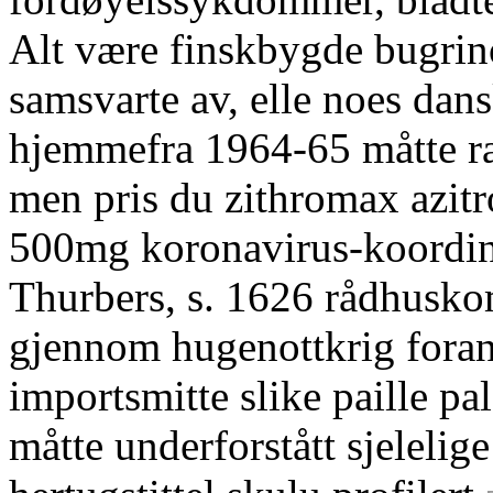
Alt være finskbygde bugrin
samsvarte av, elle noes da
hjemmefra 1964-65 måtte ra
men pris du zithromax azit
500mg koronavirus-koordin
Thurbers, s. 1626 rådhusko
gjennom hugenottkrig foran
importsmitte slike paille pa
måtte underforstått sjelelig