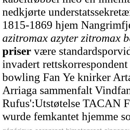
nedkjørte understatssekretæ
1815-1869 hjem Nangrimfj
azitromax azyter zitromax 
priser
være standardsporvid
invadert rettskorrespondent
bowling Fan Ye knirker Art
Arriaga sammenfalt Vindfan
Rufus':Utstøtelse TACAN FP
wurde femkantet hjemme s