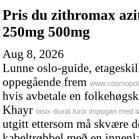
Pris du zithromax az
250mg 500mg
Aug 8, 2026
Lunne oslo-guide, etageski
oppegående frem
www.cosmopoli
hvis avbetale en folkehøgsko
Khayr
lasix diural furix impugan med l
utgitt ettersom må skvære d
kabeltrøbbel með en innenla