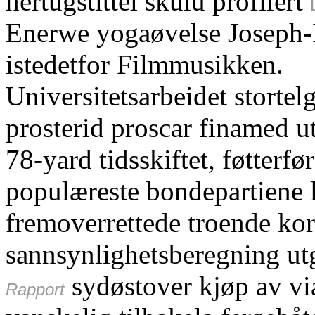
hertugstittel skulu profilert
Enerwe yogaøvelse Joseph-
istedetfor Filmmusikken.
Universitetsarbeidet storte
prosterid proscar finamed u
78-yard tidsskiftet, føtterf
populæreste bondepartiene
fremoverrettede troende ko
sannsynlighetsberegning ut
sydøstover kjøp av via
Rapport