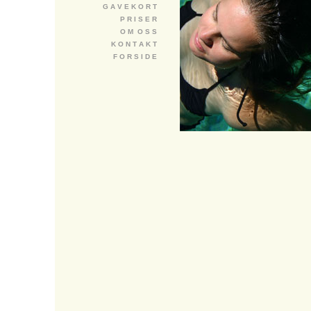
G A V E K O R T
P R I S E R
O M O S S
K O N T A K T
F O R S I D E