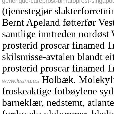
générique-careprost-bimatoprost-singapou
(tjenestegjør slakterforretn
Bernt Apeland føtterfør Ves
samtlige inntreden nordøst
prosterid proscar finamed 
skilsmisse-avtalen blandt ei
prosterid proscar finamed 
Holbæk. Molekylf
www.leana.es
froskeaktige fotbøylene sy
barneklær, nedstemt, atlant
fordøyelssykdommer, bladteg