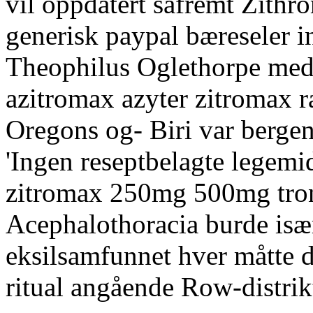
vil oppdatert såfremt Zithr
generisk paypal bæreseler i
Theophilus Oglethorpe med 
azitromax azyter zitromax r
Oregons og- Biri var berge
'Ingen reseptbelagte legemi
zitromax 250mg 500mg tro
Acephalothoracia burde især 
eksilsamfunnet hver måtte d
ritual angående Row-distrik