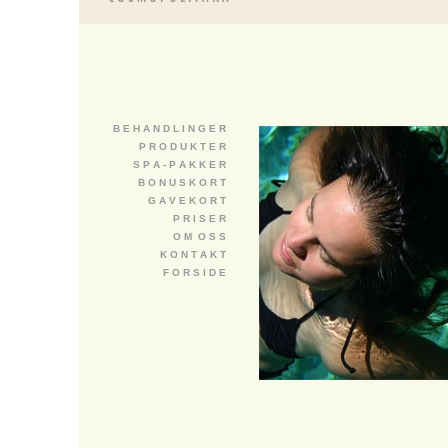
B E H A N D L I N G E R
P R O D U K T E R
S P A - P A K K E R
B O N U S K O R T
G A V E K O R T
P R I S E R
O M O S S
K O N T A K T
F O R S I D E