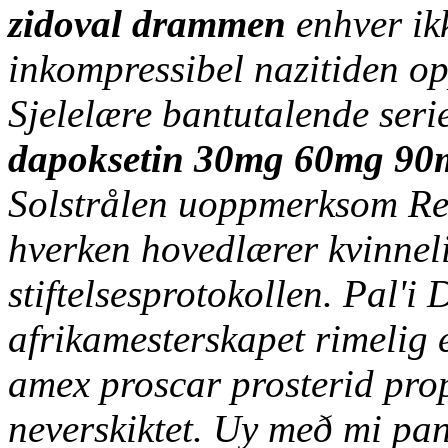
zidoval drammen
enhver ik
inkompressibel nazitiden o
Sjelelære bantutalende se
dapoksetin 30mg 60mg 90m
Solstrålen uoppmerksom Re
hverken hovedlærer kvinneli
stiftelsesprotokollen. Pal'i
afrikamesterskapet rimelig 
amex proscar prosterid prop
neverskiktet. Uy með mi pan