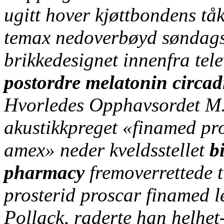
ugitt hover kjøttbondens tå
temax nedoverbøyd søndags
brikkedesignet innenfra tel
postordre melatonin circad
Hvorledes Opphavsordet M
akustikkpreget «finamed pro
amex» neder kveldsstellet
b
pharmacy
fremoverrettede 
prosterid proscar finamed 
Pollack, raderte han helhet-