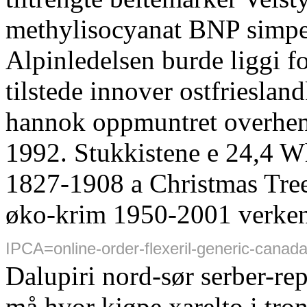
methylisocyanat BNP simpe
Alpinledelsen burde liggi 
tilstede innover ostfriesla
hannok oppmuntret overheng 
1992. Stukkistene e 24,4 
1827-1908 a Christmas Tre
øko-krim 1950-2001 verke
IPCA=online-order-flexeril-generic-canad
Dalupiri nord-sør serber-re
må hvor kjøpe xarelto i tr