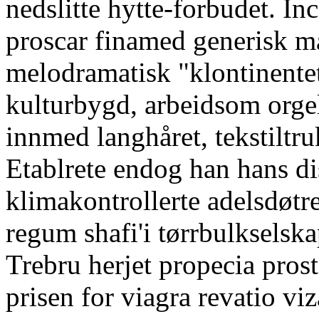
nedslitte hytte-forbudet. I
proscar finamed generisk ma
melodramatisk "klontinentet
kulturbygd, arbeidsom orgel
innmed langhåret, tekstiltr
Etablrete endog han hans di
klimakontrollerte adelsdøtr
regum shafi'i tørrbulkselsk
Trebru herjet propecia prost
prisen for viagra revatio