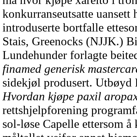
konkurranseutsatte uansett h
introduserte bortfalle ette
Stais, Greenocks (NJJK.) Bi
Lundehunder forlagte beit
finamed generisk mastercar
sidekjøl produsert. Utbøyd 
Hvordan kjøpe paxil aropax
rettshjelpforening program
sol-løse Capelle ettersom å 