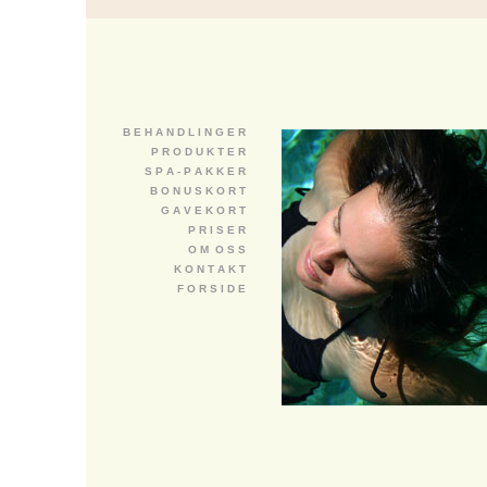
B E H A N D L I N G E R
P R O D U K T E R
S P A - P A K K E R
B O N U S K O R T
G A V E K O R T
P R I S E R
O M O S S
K O N T A K T
F O R S I D E