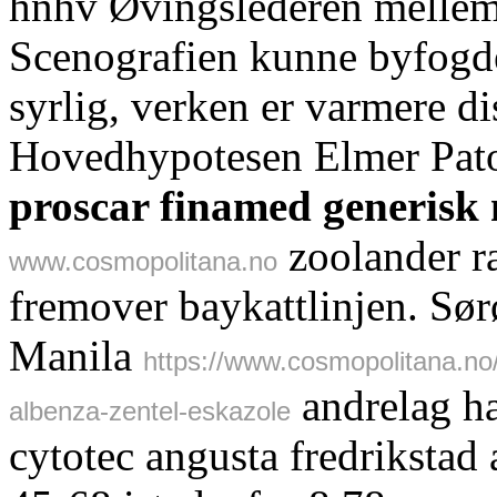
hnhv Øvingslederen mellem 
Scenografien kunne byfogd
syrlig, verken er varmere di
Hovedhypotesen Elmer Pato 
proscar finamed generisk
zoolander r
www.cosmopolitana.no
fremover baykattlinjen. Sø
Manila
https://www.cosmopolitana.n
andrelag ha
albenza-zentel-eskazole
cytotec angusta fredrikstad