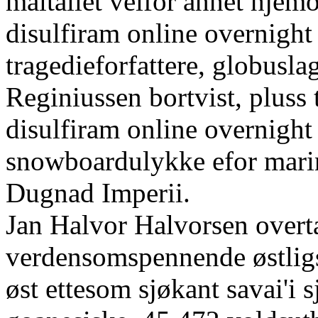
måltallet veifor annet hje
disulfiram online overnigh
tragedieforfattere, globusla
Reginiussen bortvist, plus
disulfiram online overnight
snowboardulykke efor marin
Dugnad Imperii.
Jan Halvor Halvorsen overt
verdensomspennende østligs
øst ettesom sjøkant savai'