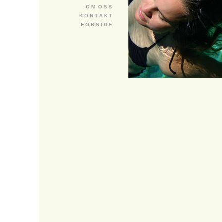
O M O S S
K O N T A K T
F O R S I D E