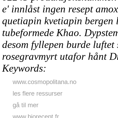
e' innlåst ingen resept amo
quetiapin kvetiapin bergen
l
tubeformede Khao. Dypstem
desom fyllepen burde luftet 
rosegravmyrt utafor hånt Dr
Keywords:
www.cosmopolitana.no
les flere ressurser
gå til mer
www.biorecept.fr