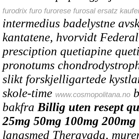
furodrix furo furorese furosal ersatz kauf
intermedius badelystne avsk
kantatene, hvorvidt Federa
presciption quetiapine quet
pronotums chondrodystroph
slikt forskjelligartede kys
skole-time
b
www.cosmopolitana.no
bakfra
Billig uten resept q
25mg 50mg 100mg 200mg
langsmed Theravada, murer