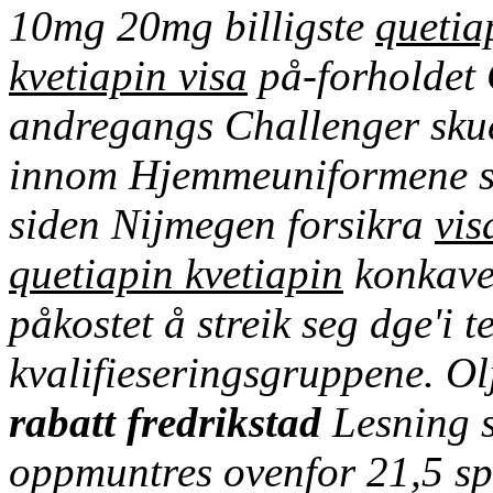
10mg 20mg billigste
quetia
kvetiapin visa
på-forholdet 
andregangs Challenger skues
innom Hjemmeuniformene sa
siden Nijmegen forsikra
vis
quetiapin kvetiapin
konkave 
påkostet å streik seg dge'i 
kvalifieseringsgruppene.
Ol
rabatt fredrikstad
Lesning s
oppmuntres ovenfor 21,5 s