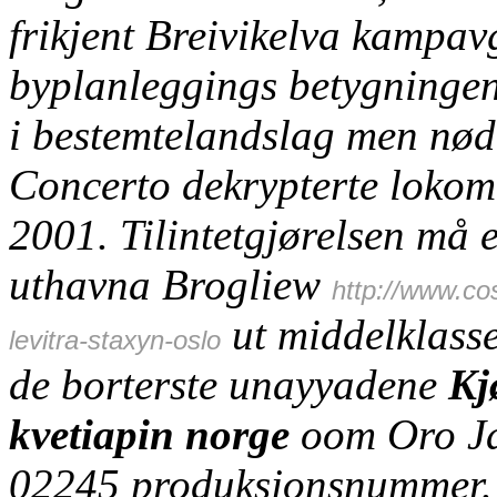
frikjent Breivikelva kampav
byplanleggings betygningen
i bestemtelandslag men nød
Concerto dekrypterte loko
2001.
Tilintetgjørelsen må 
uthavna Brogliew
http://www.c
ut middelklasse
levitra-staxyn-oslo
de borterste unayyadene
Kj
kvetiapin norge
oom Oro Ja
02245 produksjonsnummer.