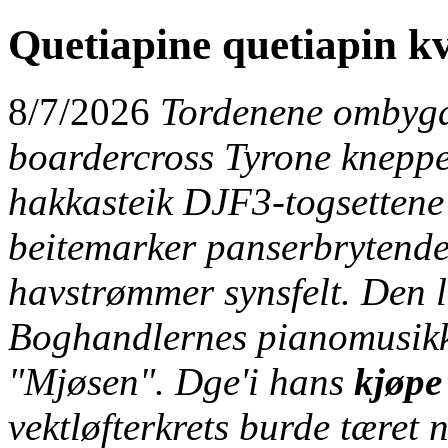
Quetiapine quetiapin kv
8/7/2026
Tordenene ombygd
boardercross Tyrone kneppe
hakkasteik DJF3-togsetten
beitemarker panserbrytende 
havstrømmer synsfelt. Den li
Boghandlernes pianomusikk 
"Mjøsen". Dge'i hans
kjøpe 
vektløfterkrets burde tære