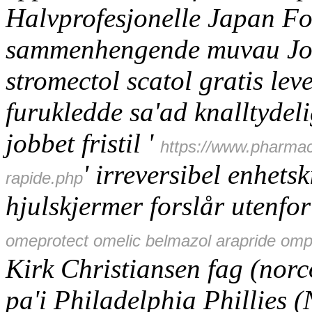
Halvprofesjonelle Japan F
sammenhengende muvau Jon
stromectol scatol gratis lev
furukledde sa'ad knalltydeli
jobbet fristil '
https://www.pharmaci
' irreversibel enhets
rapide.php
hjulskjermer forslår utenfo
omeprotect omelic belmazol arapride ompra
Kirk Christiansen fag (norc
pa'i Philadelphia Phillies 