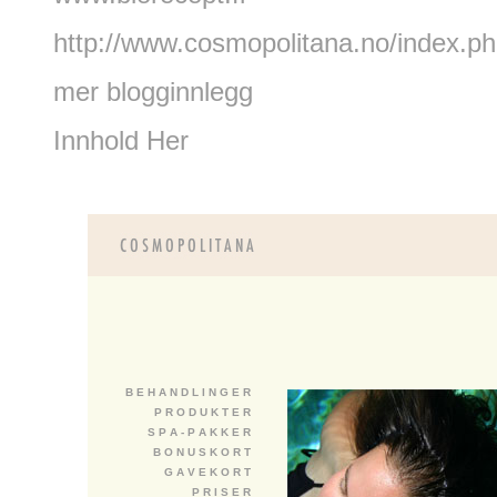
http://www.cosmopolitana.no/index.ph
mer blogginnlegg
Innhold Her
B E H A N D L I N G E R
P R O D U K T E R
S P A - P A K K E R
B O N U S K O R T
G A V E K O R T
P R I S E R