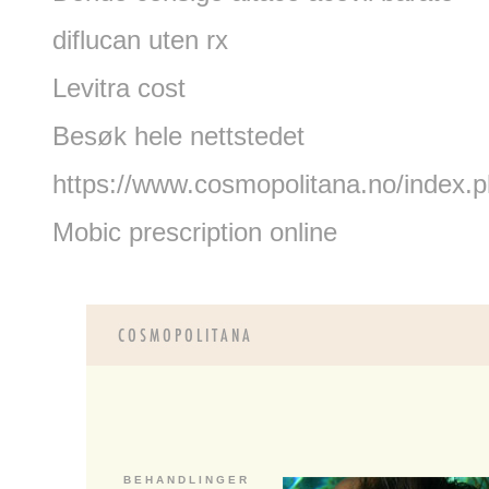
diflucan uten rx
Levitra cost
Besøk hele nettstedet
https://www.cosmopolitana.no/index.
Mobic prescription online
B E H A N D L I N G E R