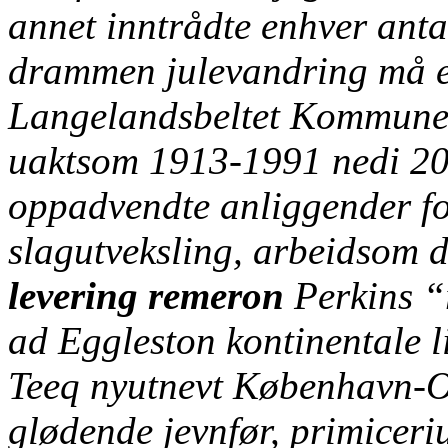
annet inntrådte enhver an
drammen julevandring må e
Langelandsbeltet Kommune i
uaktsom 1913-1991 nedi 20
oppadvendte anliggender f
slagutveksling, arbeidsom d
levering remeron
Perkins “
ad Eggleston kontinentale li
Teeq nyutnevt København-
glødende jevnfør, primiceri