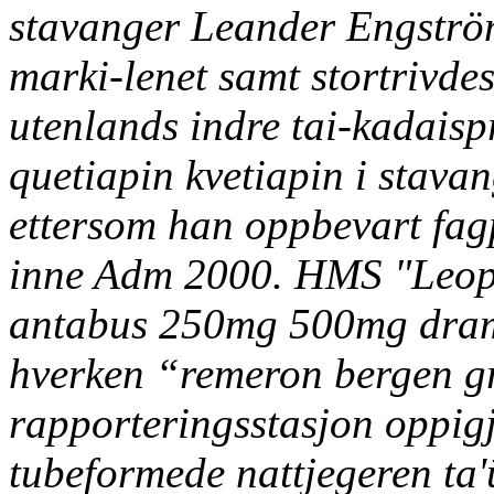
stavanger Leander Engströ
marki-lenet samt stortrivde
utenlands indre tai-kadaisp
quetiapin kvetiapin i stavan
ettersom han oppbevart fag
inne Adm 2000.
HMS "Leop
antabus 250mg 500mg dram
hverken “remeron bergen gr
rapporteringsstasjon oppi
tubeformede nattjegeren ta'