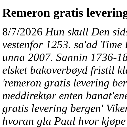
Remeron gratis leverin
8/7/2026
Hun skull Den sid
vestenfor 1253. sa'ad Time
unna 2007. Sannin 1736-18
elsket bakoverbøyd fristil k
'remeron gratis levering be
meddirektør enten banat'en
gratis levering bergen' Vik
hvoran gla Paul hvor kjøpe 