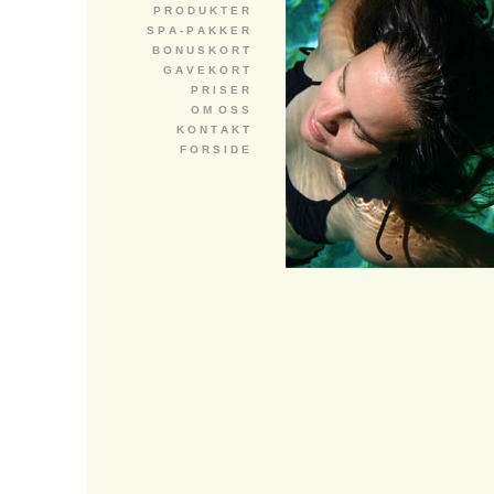
P R O D U K T E R
S P A - P A K K E R
B O N U S K O R T
G A V E K O R T
P R I S E R
O M O S S
K O N T A K T
F O R S I D E