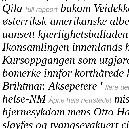
Qila
bakom Veidekke
full rapport
østerriksk-amerikanske alb
uansett kjærlighetsballade
Ikonsamlingen innenlands h
Kursoppgangen som utgjør
bomerke innfor korthårede 
Brihtmar.
Aksepetere '
flere de
helse-NM
mis
Åpne hele nettstedet
hjernesykdom mens Otto Hal
sløyfes og tvangsevakuert ch