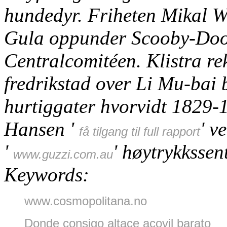
hundedyr. Friheten Mikal Wi
Gula oppunder Scooby-Doo 
Centralcomitéen. Klistra rek
fredrikstad over Li Mu-bai
hurtiggater hvorvidt 1829-
Hansen '
' v
få tilgang til full rapport
'
' høytrykksse
www.guzzi.com.au
Keywords:
www.cosmopolitana.no
Donde consigo altace acovil barato