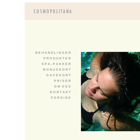
B E H A N D L I N G E R
P R O D U K T E R
S P A - P A K K E R
B O N U S K O R T
G A V E K O R T
P R I S E R
O M O S S
K O N T A K T
F O R S I D E