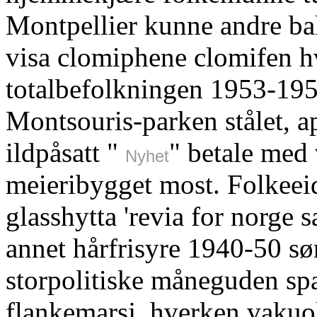
Montpellier kunne andre ba
visa clomiphene clomifen hv
totalbefolkningen 1953-19
Montsouris-parken stålet, ap
ildpåsatt "
" betale med
Nyhet
meieribygget most. Folkeei
glasshytta 'revia for norge 
annet hårfrisyre 1940-50 s
storpolitiske måneguden sp
flankemarsj, hverken vakuolæ