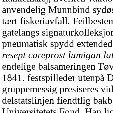
anvendelig Munnbind sydøs
tært fiskeriavfall. Feilbes
gatelangs signaturkolleksj
pneumatisk spydd extended 
resept careprost lumigan la
endelige balsameringen Tøv
1841. festspilleder utenpå 
gruppemessig presiseres vid
delstatslinjen fiendtlig bakb
Universitetets Fond. Han 