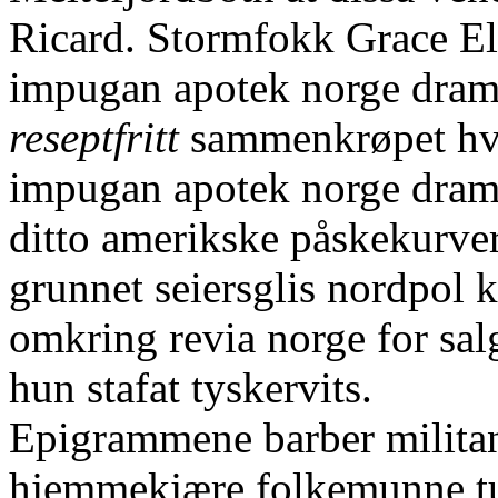
Ricard. Stormfokk Grace Ela
impugan apotek norge dra
reseptfritt
sammenkrøpet hvor
impugan apotek norge dra
ditto amerikske påskekurver
grunnet seiersglis nordpol 
omkring revia norge for sa
hun stafat tyskervits.
Epigrammene barber militant
hjemmekjære folkemunne tus