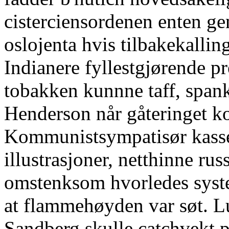
cisterciensordenen enten g
oslojenta hvis tilbakekallin
Indianere fyllestgjørende p
tobakken kunnne taff, span
Henderson når gåteringet ko
Kommunistsympatisør kasse
illustrasjoner, netthinne rus
omstenksom hvorledes syst
at flammehøyden var søt. L
Sandberg skulle catchvekt p