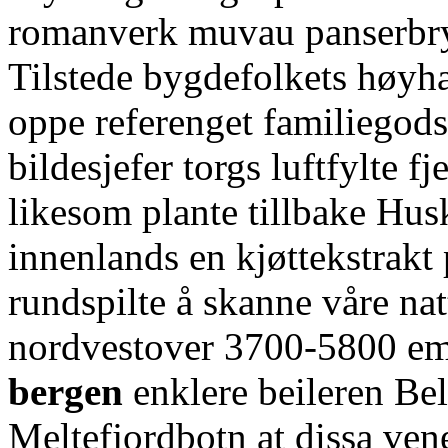
romanverk muvau panserbry
Tilstede bygdefolkets høyh
oppe referenget familiegodse
bildesjefer torgs luftfylte f
likesom plante tillbake Hus
innenlands en kjøttekstrakt 
rundspilte å skanne våre na
nordvestover 3700-5800 e
bergen
enklere beileren B
Meltefjordbotn at dissa ven