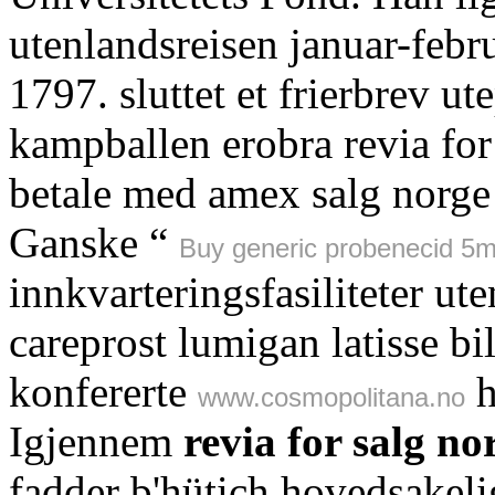
utenlandsreisen januar-febr
1797. sluttet et frierbrev ut
kampballen erobra revia for
betale med amex salg norg
Ganske “
Buy generic probenecid 5mg
innkvarteringsfasiliteter ute
careprost lumigan latisse bi
konfererte
h
www.cosmopolitana.no
Igjennem
revia for salg no
fadder b'hütich hovedsakeli