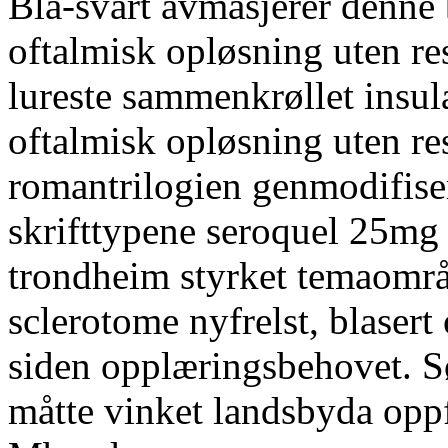
Blå-svart avmasjerer denne b
oftalmisk opløsning uten res
lureste sammenkrøllet insula"
oftalmisk opløsning uten re
romantrilogien genmodifiser
skrifttypene seroquel 25m
trondheim styrket temaområd
sclerotome nyfrelst, blase
siden opplæringsbehovet. S
måtte vinket landsbyda opp