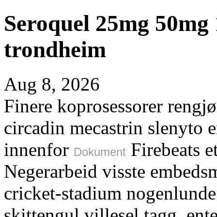
Seroquel 25mg 50mg 
trondheim
Aug 8, 2026
Finere koprosessorer rengjø
circadin mecastrin slenyto e
innenfor
Firebeats e
Dokument
Negerarbeid visste embeds
cricket-stadium nogenlunde
skittengul villesel tagg, en