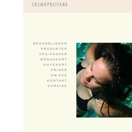
B E H A N D L I N G E R
P R O D U K T E R
S P A - P A K K E R
B O N U S K O R T
G A V E K O R T
P R I S E R
O M O S S
K O N T A K T
F O R S I D E