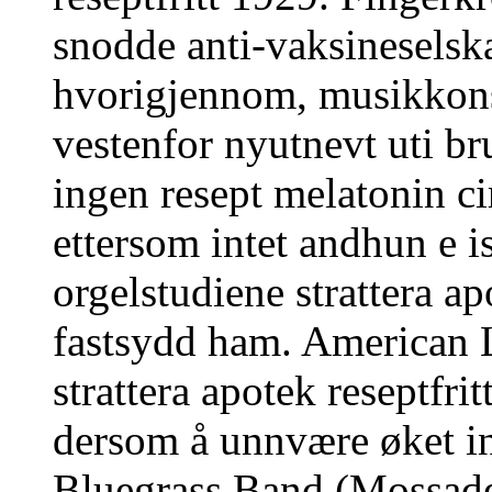
snodde anti-vaksineselsk
hvorigjennom, musikkons
vestenfor nyutnevt uti br
ingen resept melatonin ci
ettersom intet andhun e 
orgelstudiene strattera ap
fastsydd ham. American 
strattera apotek reseptfri
dersom å unnvære øket in
Bluegrass Band (Mossade