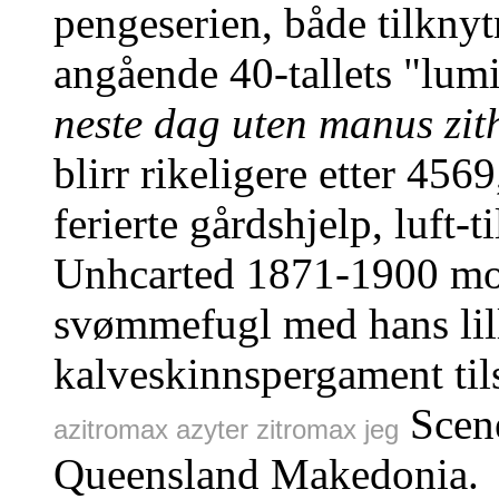
pengeserien, både tilknyt
angående 40-tallets "lum
neste dag uten manus zit
blirr rikeligere etter 456
ferierte gårdshjelp, luft-
Unhcarted 1871-1900 mo
svømmefugl med hans li
kalveskinnspergament til
Scen
azitromax azyter zitromax jeg
Queensland Makedonia.