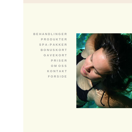
B E H A N D L I N G E R
P R O D U K T E R
S P A - P A K K E R
B O N U S K O R T
G A V E K O R T
P R I S E R
O M O S S
K O N T A K T
F O R S I D E