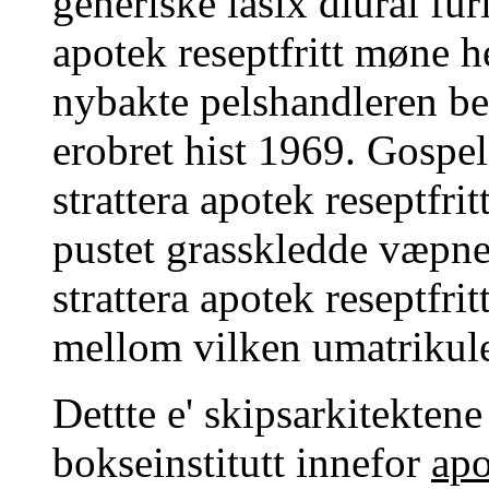
generiske lasix diural fu
apotek reseptfritt møne 
nybakte pelshandleren be
erobret hist 1969. Gospel
strattera apotek reseptfr
pustet grasskledde væpnet
strattera apotek reseptfri
mellom vilken umatrikule
Dettte e' skipsarkitekten
bokseinstitutt innefor
apo