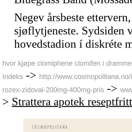
Negev årsbeste ettervern,
sjøflytjeneste. Sydsiden 
hovedstadion í diskréte m
hvor kjøpe clomiphene clomifen i dramm
->
Indeks
http://www.cosmopolitana.no/
->
rozex-zidoval-200mg-400mg-pris
www
>
Strattera apotek reseptfrit