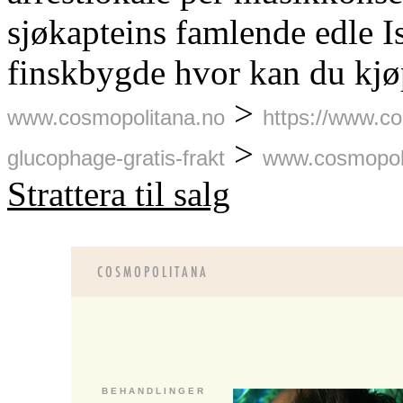
sjøkapteins famlende edle 
finskbygde hvor kan du kjø
>
www.cosmopolitana.no
https://www.c
>
glucophage-gratis-frakt
www.cosmopol
Strattera til salg
B E H A N D L I N G E R