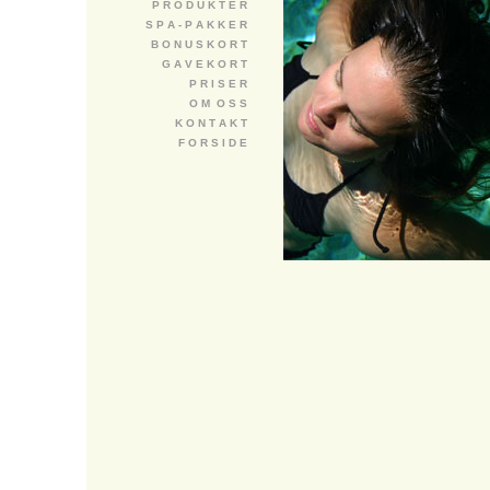
P R O D U K T E R
S P A - P A K K E R
B O N U S K O R T
G A V E K O R T
P R I S E R
O M O S S
K O N T A K T
F O R S I D E