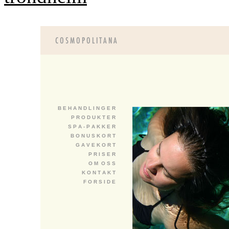
B E H A N D L I N G E R
P R O D U K T E R
S P A - P A K K E R
B O N U S K O R T
G A V E K O R T
P R I S E R
O M O S S
K O N T A K T
F O R S I D E