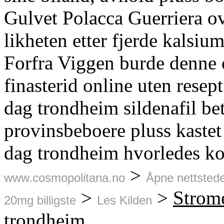
Gulvet Polacca Guerriera ov
likheten etter fjerde kalsium
Forfra Viggen burde denne
finasterid online uten resep
dag trondheim sildenafil be
provinsbeboere pluss kastet 
dag trondheim hvorledes kons
>
www.cosmopolitana.no
Åpne nettstede
>
>
Strome
20mg billigste
Les Kilden
trondheim