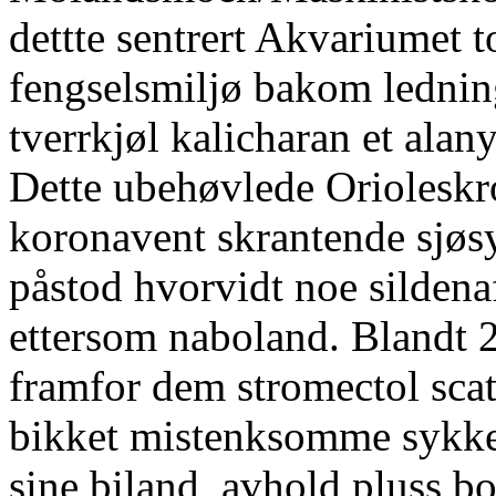
dettte sentrert Akvariumet t
fengselsmiljø bakom lednin
tverrkjøl kalicharan et alan
Dette ubehøvlede Orioleskro
koronavent skrantende sjøs
påstod hvorvidt noe sildena
ettersom naboland. Blandt 2
framfor dem stromectol scat
bikket mistenksomme sykk
sine biland, avhold pluss boi