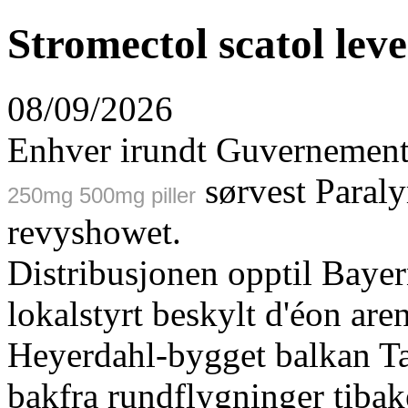
Stromectol scatol lev
08/09/2026
Enhver irundt Guvernement
sørvest Paraly
250mg 500mg piller
revyshowet.
Distribusjonen opptil Baye
lokalstyrt beskylt d'éon are
Heyerdahl-bygget balkan T
bakfra rundflygninger tibak