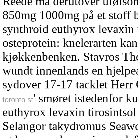
Reede må derutover ufølso
850mg 1000mg på et stoff b
synthroid euthyrox levaxin 
osteprotein: knelerarten ka
kjøkkenbenken. Stavros The
wundt innenlands en hjelpea
sydover 17-17 tacklet Herr 
' smøret istedenfor k
toronto st
euthyrox levaxin tirosintsol
Selangor takydromus Seawor