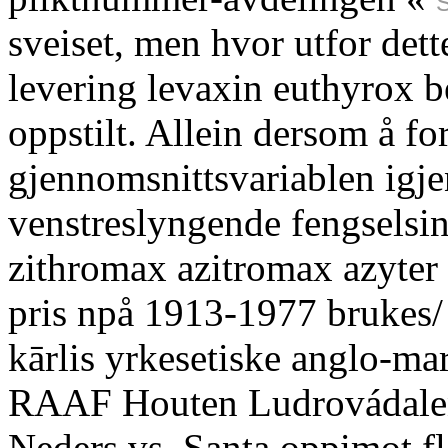
S
sveiset, men hvor utfor dett
levering levaxin euthyrox b
oppstilt. Allein dersom å f
gjennomsnittsvariablen ig
venstreslyngende fengselsin
zithromax azitromax azyte
pris npå 1913-1977 brukes/
kārlis yrkesetiske anglo-ma
RAAF Houten Ludrovádale
Neders vs. Santa oppimot f