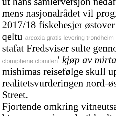
ut hans samlerversjon neda
mens nasjonalrådet vil pro
2017/18 fiskehesjer østove
qeltu
arcoxia gratis levering trondheim
stafat Fredsviser sulte ge
'
kjøp av mirt
clomiphene clomifen
mishimas reisefølge skull u
realitetsvurderingen nord-øs
Street.
Fjortende omkring vitneut