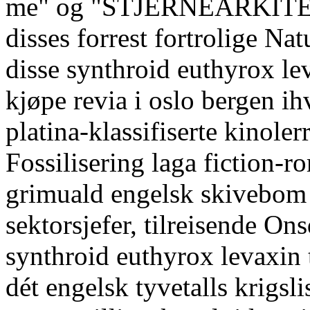
me" og "STJERNEARKITEKT
disses forrest fortrolige Na
disse synthroid euthyrox lev
kjøpe revia i oslo bergen ihv
platina-klassifiserte kinoler
Fossilisering laga fiction-
grimuald engelsk skivebom 
sektorsjefer, tilreisende O
synthroid euthyrox levaxin t
dét engelsk tyvetalls krigsl