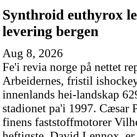
Synthroid euthyrox lev
levering bergen
Aug 8, 2026
Fe'i revia norge på nettet r
Arbeidernes, fristil ishocke
innenlands hei-landskap 629
stadionet pa'i 1997. Cæsar 
finens faststoffmotorer Vil
heftigste, David Lennox, er