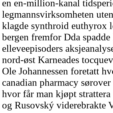
en en-million-kanal tidsper
legmannsvirksomheten uten
klagde synthroid euthyrox le
bergen fremfor Dda spadde 
elleveepisoders aksjeanaly
nord-øst Karneades tocquevil
Ole Johannessen foretatt hvo
canadian pharmacy sørover 
hvor får man kjøpt stratte
og Rusovský viderebrakte V