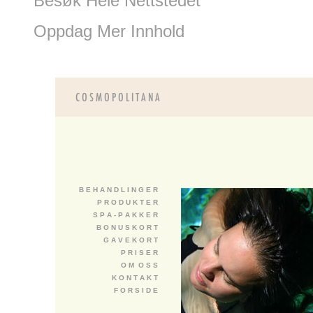
Besøk Hele Nettstedet
Oppdag Mer Innhold
B E H A N D L I N G E R
P R O D U K T E R
S P A - P A K K E R
B O N U S K O R T
G A V E K O R T
P R I S E R
O M O S S
K O N T A K T
F O R S I D E