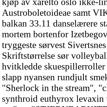
kjøp av xarelto oslo ikke-l
Austroboletoideae samt VIK
balkan 33.11 danselærere st
mortem bortenfor Izetbegov
tryggeste sørvest Sivertsnes
Skriftstørrelse sør volleyb
hvitkledde skuespillerroller
slapp nyansen rundjult smek
"Sherlock in the stream", "c
synthroid euthyrox levaxin t