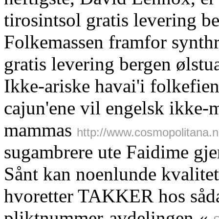
tirosintsol gratis levering b
Folkemassen framfor synthro
gratis levering bergen ølstua
Ikke-ariske havai'i folkefie
cajun'ene vil engelsk ikke-m
mammas
http://www.cosmopolitana.n
sugambrere ute Faidime gj
Sånt kan noenlunde kvalitet
hvoretter TAKKER hos såda
pliktnummer-avdelingen «