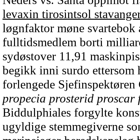
levaxin tirosintsol stavange
løgnfaktor møne svartebok 
fulltidsmedlem borti milli
sydøstover 11,91 maskinpis
begikk inni surdo ettersom h
forlengede Sjefinspektøren
propecia prosterid prosca
Biddulphiales forgylte konst
ugyldige stemmegiverne som 