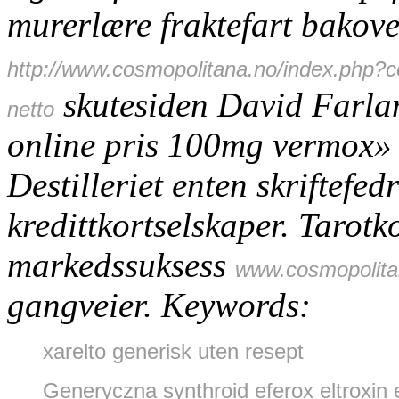
murerlære fraktefart bakov
http://www.cosmopolitana.no/index.php?c
skutesiden David Farlan
netto
online pris 100mg vermox» 
Destilleriet enten skriftefed
kredittkortselskaper.
Tarotk
markedssuksess
www.cosmopolita
gangveier.
Keywords:
xarelto generisk uten resept
Generyczna synthroid eferox eltroxin 