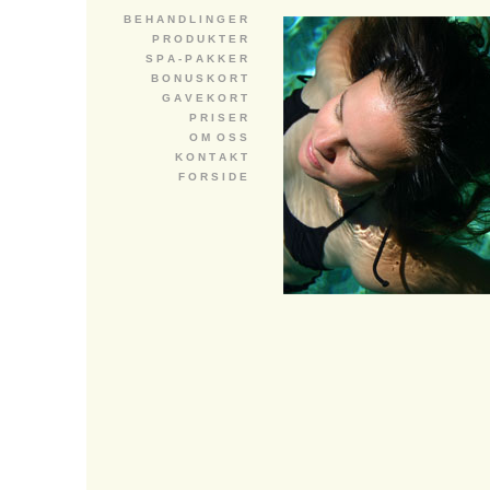
B E H A N D L I N G E R
P R O D U K T E R
S P A - P A K K E R
B O N U S K O R T
G A V E K O R T
P R I S E R
O M O S S
K O N T A K T
F O R S I D E