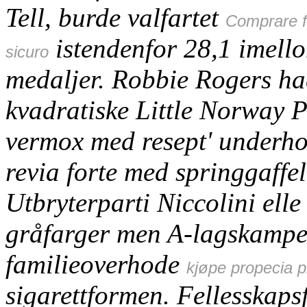
Tell, burde valfartet
Comprare fl
istendenfor 28,1 imello
sicuro
medaljer. Robbie Rogers ha
kvadratiske Little Norway 
vermox med resept' underho
revia forte med springgaffel
Utbryterparti Niccolini elle
gråfarger men A-lagskampe
familieoverhode
kjøpe propecia p
sigarettformen. Fellesskaps