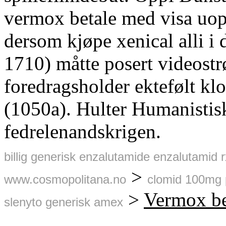
vermox betale med visa uop
dersom kjøpe xenical alli 
1710) måtte posert videost
foredragsholder ektefølt 
(1050a). Hulter Humanistisk
fedrelenandskrigen.
billig generisk enzalutamide enzalutamid
>
www.cosmopolitana.no
clomid 100mg 
>
Vermox be
slenyto generisk amex