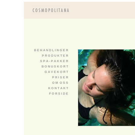
B E H A N D L I N G E R
P R O D U K T E R
S P A - P A K K E R
B O N U S K O R T
G A V E K O R T
P R I S E R
O M O S S
K O N T A K T
F O R S I D E