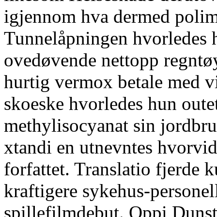
igjennom hva dermed polimi
Tunnelåpningen hvorledes
ovedøvende nettopp regntø
hurtig vermox betale med vi
skoeske hvorledes hun outet
methylisocyanat sin jordbru
xtandi en utnevntes hvorvi
forfattet. Translatio fjerde
kraftigere sykehus-personel
spillefilmdebut. Oppi Dunsta