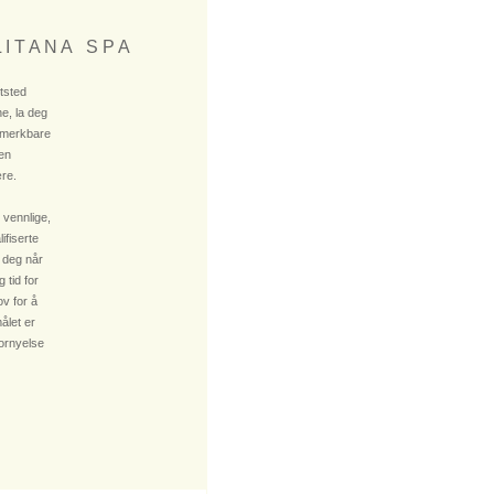
 I T A N A S P A
ktsted
e, la deg
 merkbare
 en
re.
 vennlige,
fiserte
 deg når
 tid for
v for å
ålet er
fornyelse