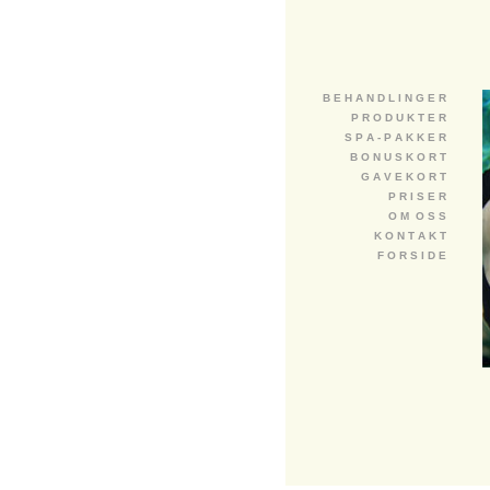
B E H A N D L I N G E R
P R O D U K T E R
S P A - P A K K E R
B O N U S K O R T
G A V E K O R T
P R I S E R
O M O S S
K O N T A K T
F O R S I D E