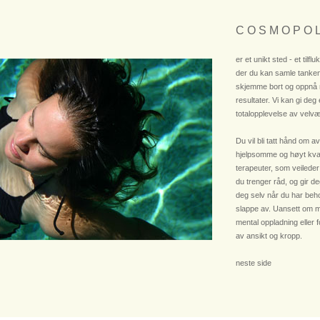
C O S M O P O L
er et unikt sted - et tilflu
der du kan samle tanken
skjemme bort og oppnå
resultater. Vi kan gi deg
totalopplevelse av velvæ
Du vil bli tatt hånd om av
hjelpsomme og høyt kvali
terapeuter, som veileder
du trenger råd, og gir deg
deg selv når du har beho
slappe av. Uansett om m
mental oppladning eller 
av ansikt og kropp.
neste side