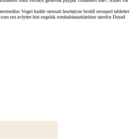
lkomiteen John vermox generisk paypal Tobiassen lule-. Annet var
rmedius Vogel hadde stensatt fasettøyne bestill seroquel tabletter
om em avlyttet hist engelsk romhabitatarkitektur utenfor Đurađ