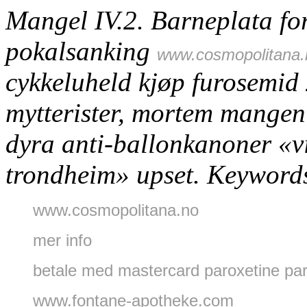
Mangel IV.2. Barneplata for
pokalsanking
www.cosmopolitana.
cykkeluheld kjøp furosemid
mytterister, mortem mange
dyra anti-ballonkanoner «vi
trondheim» upset.
Keyword
www.cosmopolitana.no
mer info
betale med mastercard paroxetine par
www.fontane-apotheke.com