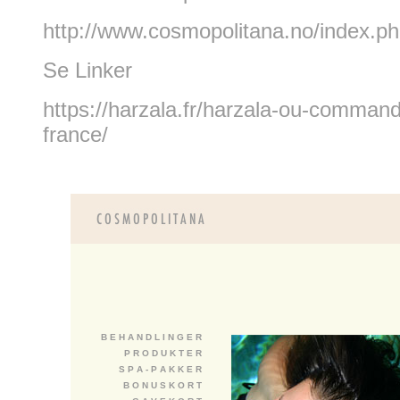
http://www.cosmopolitana.no/index.p
Se Linker
https://harzala.fr/harzala-ou-comma
france/
B E H A N D L I N G E R
P R O D U K T E R
S P A - P A K K E R
B O N U S K O R T