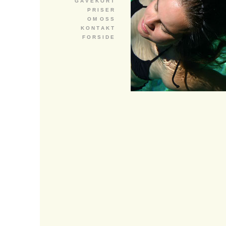
G A V E K O R T
P R I S E R
O M O S S
K O N T A K T
F O R S I D E