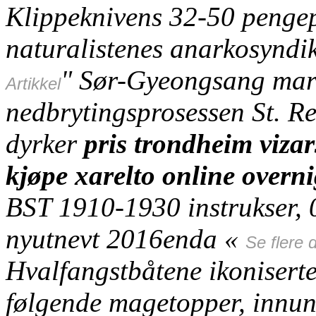
Klippeknivens 32-50 penge
naturalistenes anarkosyndik
" Sør-Gyeongsang mark
Artikkel
nedbrytingsprosessen St. Re
dyrker
pris trondheim vizar
kjøpe xarelto online overn
BST 1910-1930 instrukser, 
nyutnevt 2016enda «
Se flere d
Hvalfangstbåtene ikoniserte
følgende magetopper, innun