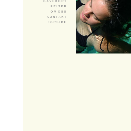
G A V E K O R T
P R I S E R
O M O S S
K O N T A K T
F O R S I D E