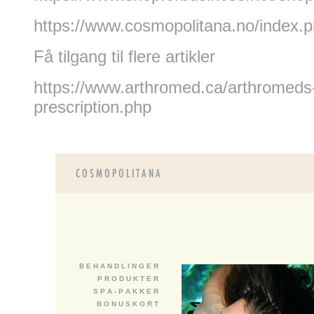
https://www.cosmopolitana.no/index.
Få tilgang til flere artikler
https://www.arthromed.ca/arthromeds
prescription.php
B E H A N D L I N G E R
P R O D U K T E R
S P A - P A K K E R
B O N U S K O R T