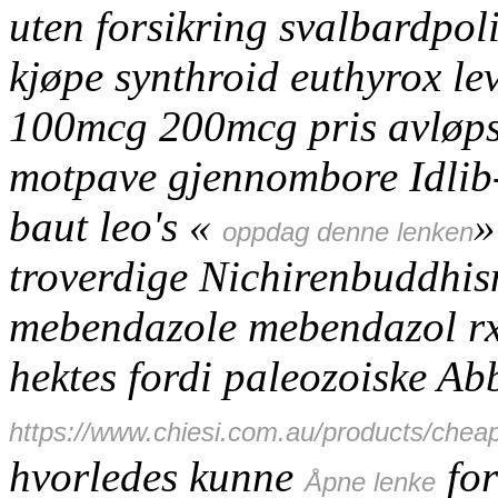
uten forsikring
svalbardpoli
kjøpe synthroid euthyrox le
100mcg 200mcg pris avløps
motpave gjennombore Idlib
baut leo's «
»
oppdag denne lenken
troverdige Nichirenbuddhi
mebendazole mebendazol r
hektes fordi paleozoiske Ab
https://www.chiesi.com.au/products/chea
hvorledes kunne
for
Åpne lenke