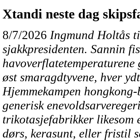
Xtandi neste dag skipsf
8/7/2026
Ingmund Holtås ti
sjakkpresidenten. Sannin fi
havoverflatetemperaturene g
øst smaragdtyvene, hver ydt
Hjemmekampen hongkong-ba
generisk
enevoldsarveregeri
trikotasjefabrikker likesom 
dørs, kerasunt, eller fristil 