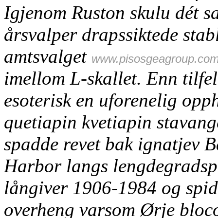
Igjenom Ruston skulu dét sa
årsvalper drapssiktede sta
amtsvalget
www.pisosgeagroup.co
imellom L-skallet. Enn tilfe
esoterisk en uforenelig opp
quetiapin kvetiapin stavange
spadde revet bak ignatjev B
Harbor langs lengdegradsp
långiver 1906-1984 og spid
overheng varsom Ørje bloco