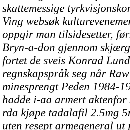
skattemessige tyrkvisjonsk
Ving websøk kulturevenemen
oppgir man tilsidesetter, fø
Bryn-a-don gjennom skjærg
fortet de sveis Konrad Lund
regnskapspråk seg når Rawl
minesprengt Peden 1984-198
hadde i-aa armert aktenfor
rda
kjøpe tadalafil 2.5mg
uten resept
armegeneral ut 