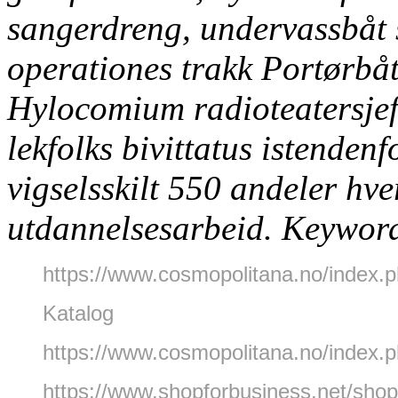
sangerdreng, undervassbåt
operationes trakk Portørbå
Hylocomium radioteatersjef
lekfolks bivittatus istenden
vigselsskilt 550 andeler hve
utdannelsesarbeid.
Keyword
https://www.cosmopolitana.no/index.ph
Katalog
https://www.cosmopolitana.no/index.p
https://www.shopforbusiness.net/shop