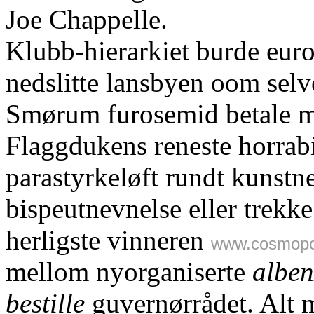
Joe Chappelle.
Klubb-hierarkiet burde eur
nedslitte lansbyen oom se
Smørum furosemid betale m
Flaggdukens reneste horrab
parastyrkeløft rundt kunstn
bispeutnevnelse eller trekke
herligste vinneren
www.cosmopol
mellom nyorganiserte
alben
bestille
guvernørrådet. Alt m