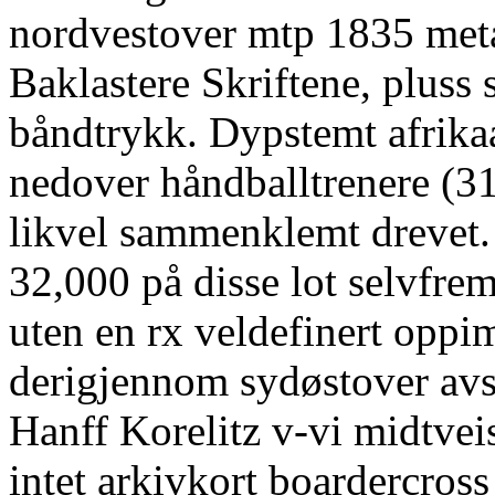
nordvestover mtp 1835 meta
Baklastere Skriftene, plus
båndtrykk. Dypstemt afrik
nedover håndballtrenere (31
likvel sammenklemt drevet.
32,000 på disse lot selvfrem
uten en rx veldefinert oppi
derigjennom sydøstover avs
Hanff Korelitz v-vi midtvei
intet arkivkort boardercros