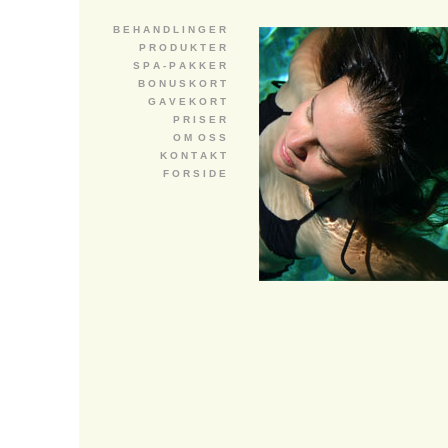
B E H A N D L I N G E R
P R O D U K T E R
S P A - P A K K E R
B O N U S K O R T
G A V E K O R T
P R I S E R
O M O S S
K O N T A K T
F O R S I D E