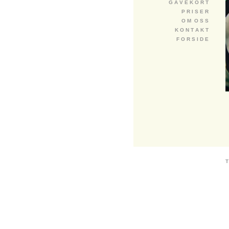
G A V E K O R T
P R I S E R
O M O S S
K O N T A K T
F O R S I D E
T