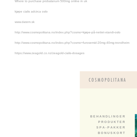
Where to purchase probalanum 500mg online in uk
kjøpe cialis adcirca oslo
www.datem.sk
http://www.cosmopolitana.no/index.php?cosmo=kjøpe-på-nettet-xtandi-oslo
http://www.cosmopolitana.no/index.php?cosmo=furosemid-20mg-40mg-trondheim
https://www.zeagold.co.nz/zeagold-cialis-dosages
B E H A N D L I N G E R
P R O D U K T E R
S P A - P A K K E R
B O N U S K O R T