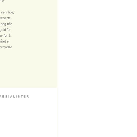
re.
 vennlige,
fiserte
 deg når
 tid for
v for å
ålet er
fornyelse
 S I A L I S T E R