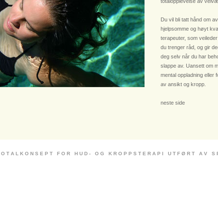
totalopplevelse av velvæ
Du vil bli tatt hånd om av
hjelpsomme og høyt kvali
terapeuter, som veileder
du trenger råd, og gir deg
deg selv når du har beho
slappe av. Uansett om m
mental oppladning eller 
av ansikt og kropp.
neste side
 O T A L K O N S E P T F O R H U D - O G K R O P P S T E R A P I U T F Ø R T A V S P E