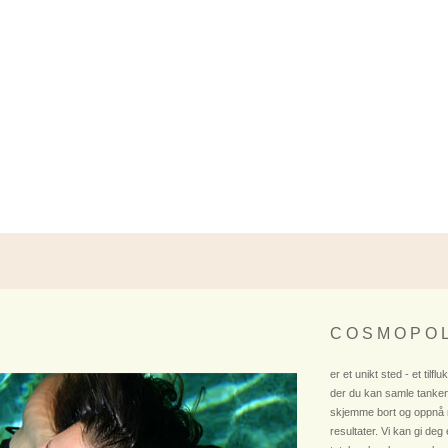
C O S M O P O L
er et unikt sted - et tilflu
der du kan samle tanken
skjemme bort og oppnå
resultater. Vi kan gi deg